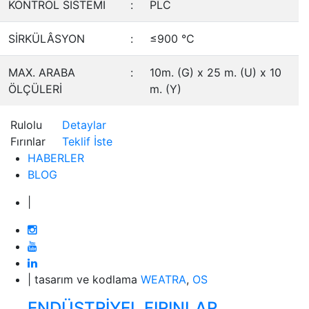
KONTROL SİSTEMİ
:
PLC
SİRKÜLÂSYON
:
≤900 °C
MAX. ARABA
:
10m. (G) x 25 m. (U) x 10
ÖLÇÜLERİ
m. (Y)
Rulolu
Detaylar
Fırınlar
Teklif İste
HABERLER
BLOG
|
| tasarım ve kodlama
WEATRA
,
OS
ENDÜSTRİYEL FIRINLAR