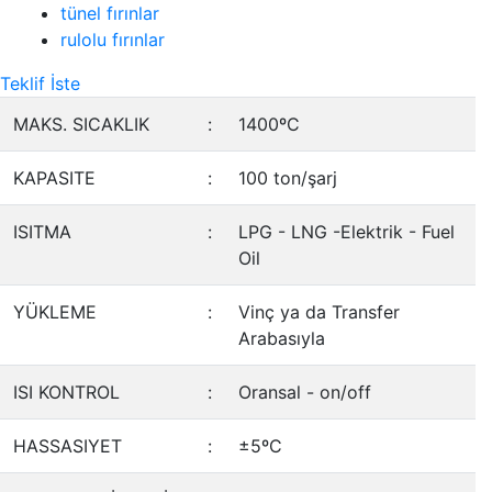
tünel fırınlar
rulolu fırınlar
Teklif İste
MAKS. SICAKLIK
:
1400ºC
KAPASITE
:
100 ton/şarj
ISITMA
:
LPG - LNG -Elektrik - Fuel
Oil
YÜKLEME
:
Vinç ya da Transfer
Arabasıyla
ISI KONTROL
:
Oransal - on/off
HASSASIYET
:
±5ºC