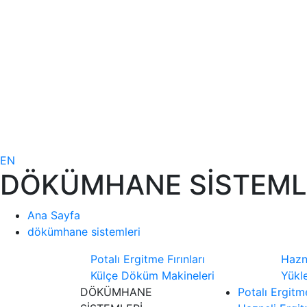
EN
DÖKÜMHANE SİSTEML
Ana Sayfa
dökümhane sistemleri
Potalı Ergitme Fırınları
Hazne
Külçe Döküm Makineleri
Yükle
DÖKÜMHANE
Potalı Ergitme