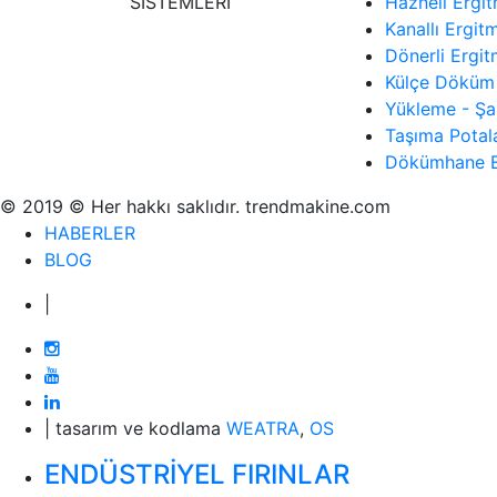
SİSTEMLERİ
Hazneli Ergitm
Kanallı Ergitm
Dönerli Ergitm
Külçe Döküm 
Yükleme - Şar
Taşıma Potala
Dökümhane E
© 2019 © Her hakkı saklıdır. trendmakine.com
HABERLER
BLOG
|
| tasarım ve kodlama
WEATRA
,
OS
ENDÜSTRİYEL FIRINLAR