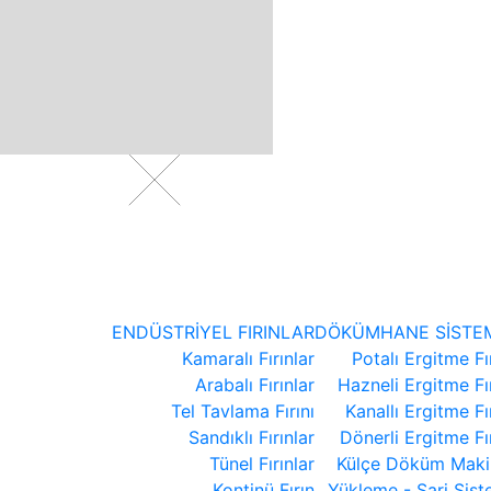
ENDÜSTRİYEL FIRINLAR
DÖKÜMHANE SİSTEM
Kamaralı Fırınlar
Potalı Ergitme Fır
Arabalı Fırınlar
Hazneli Ergitme Fır
Tel Tavlama Fırını
Kanallı Ergitme Fır
Sandıklı Fırınlar
Dönerli Ergitme Fır
Tünel Fırınlar
Külçe Döküm Makin
Kontinü Fırın
Yükleme - Şarj Sist