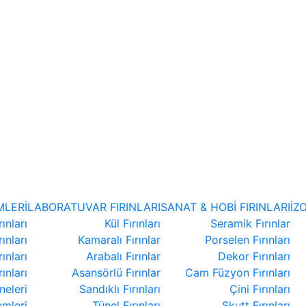
LERİ
LABORATUVAR FIRINLARI
SANAT & HOBİ FIRINLARI
İZ
ınları
Kül Fırınları
Seramik Fırınlar
ınları
Kamaralı Fırınlar
Porselen Fırınları
ınları
Arabalı Fırınlar
Dekor Fırınları
ınları
Asansörlü Fırınlar
Cam Füzyon Fırınları
eleri
Sandıklı Fırınları
Çini Fırınları
emleri
Tünel Fırınları
Skutt Fırınları