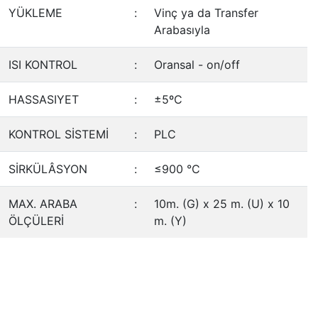
YÜKLEME
:
Vinç ya da Transfer
Arabasıyla
ISI KONTROL
:
Oransal - on/off
HASSASIYET
:
±5ºC
KONTROL SİSTEMİ
:
PLC
SİRKÜLÂSYON
:
≤900 °C
MAX. ARABA
:
10m. (G) x 25 m. (U) x 10
ÖLÇÜLERİ
m. (Y)